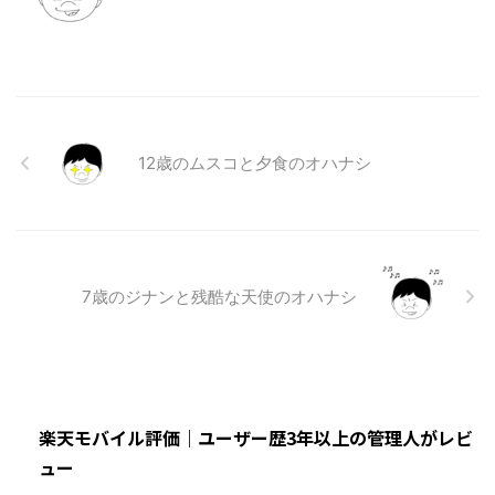
12歳のムスコと夕食のオハナシ
7歳のジナンと残酷な天使のオハナシ
楽天モバイル評価｜ユーザー歴3年以上の管理人がレビ
ュー