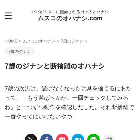
パパがムスコに翻弄される日々のオハナシ
ムスコのオハナシ.com
HOME
>
ムスコのオハナシ
>
7歳のジナン
>
7歳のジナン
7歳のジナンと断捨離のオハナシ
7歳の次男は、遊ばなくなった玩具を捨てるにあた
って、「もう遊ばへんか、一回チェックしてみる
わ」と一つずつ動作を確認しだした。それ断捨離で
一番やってはいけないやつ。